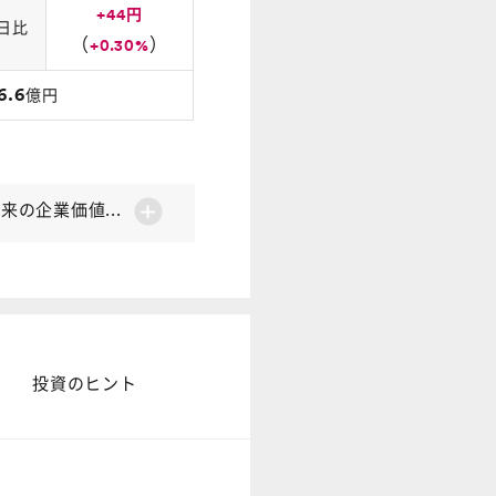
+44円
日比
（
）
+0.30%
6.6
億円
の企業価値...
投資のヒント