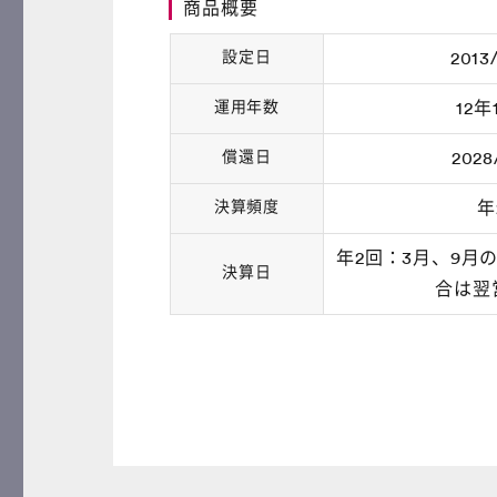
商品概要
設定日
2013
運用年数
12年
償還日
2028
決算頻度
年
年2回：3月、9月
決算日
合は翌