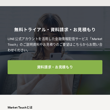
無
料
ト
ラ
イ
ア
ル
・
資
料
請
求
・
お
見
積
も
り
LINE公式アカウントを活用した金融情報配信サービス「Market
Touch」のご説明資料やお見積りのご要望はこちらからお問い合
わせください。
資料請求・お見積もり
Market Touchとは